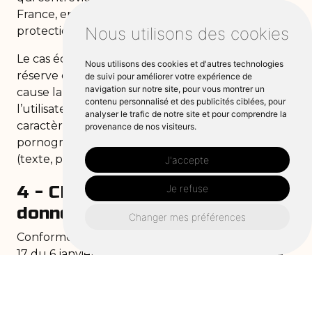
France, en particulier aux dispositions relatives à la
Nous utilisons des cookies
protection des données.
Le cas échéant,
SARL ANCL Multi Travaux
se
Nous utilisons des cookies et d'autres technologies
réserve également la possibilité de mettre en
de suivi pour améliorer votre expérience de
navigation sur notre site, pour vous montrer un
cause la responsabilité civile et/ou pénale de
contenu personnalisé et des publicités ciblées, pour
l’utilisateur, notamment en cas de message à
analyser le trafic de notre site et pour comprendre la
caractère raciste, injurieux, diffamant, ou
provenance de nos visiteurs.
pornographique, quel que soit le support utilisé
(texte, photographie …).
J'accepte
4 - CNIL et gestion des
Je refuse
données personnelles.
Changer mes préférences
Conformément aux dispositions de la loi la loi 78-
17 du 6 janvier 1978 modifiée, l’utilisateur du site
anclmultitravaux.fr
dispose d’un droit d’accès, de
modification et de suppression des informations
collectées. Pour exercer ce droit, envoyez un